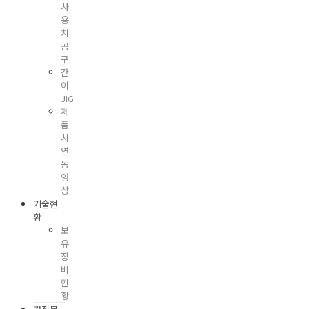
사
용
치
공
구
간
이
JIG
제
품
시
연
동
영
상
기술현
황
보
유
장
비
현
황