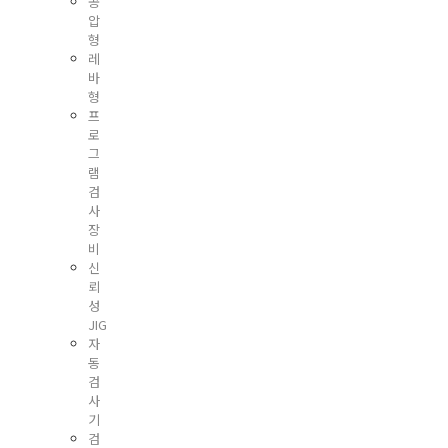
공
압
형
레
바
형
프
로
그
램
검
사
장
비
신
뢰
성
JIG
자
동
검
사
기
검