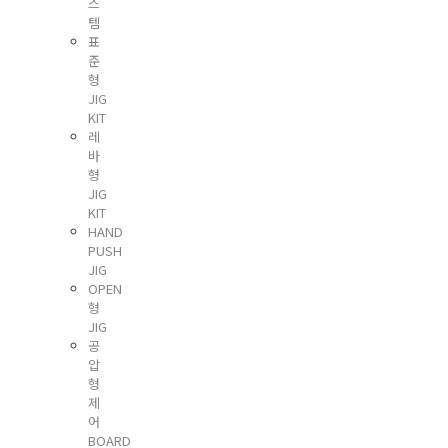
스
템
표
준
형
JIG
KIT
레
바
형
JIG
KIT
HAND
PUSH
JIG
OPEN
형
JIG
공
압
형
제
어
BOARD