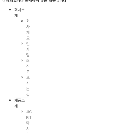
삭제되었거나 존재하지 않는 내용입니다
회사소
개
회
사
개
요
인
사
말
조
직
도
오
시
는
길
제품소
개
JIG
KIT
화
시