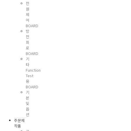
전
원
제
어
BOARD
방
전
회
로
BOARD
기
타
Function
Test
용
BOARD
기
본
및
옵
션
주문제
작품