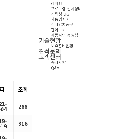
레바형
프로그램 검사장비
신뢰성 JIG
자동검사기
검사용치공구
간이 JIG
제품시연 동영상
기술현황
보유장비현황
견적문의
고객센터
공지사항
Q&A
짜
조회
21-
288
-04
19-
316
-19
19-