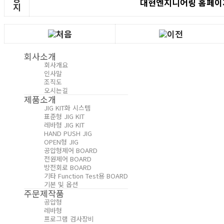
대현엔지니어링 홈페이
지
회사소개
회사개요
인사말
조직도
오시는길
제품소개
JIG KIT화 시스템
표준형 JIG KIT
레바형 JIG KIT
HAND PUSH JIG
OPEN형 JIG
공압형제어 BOARD
전원제어 BOARD
방전회로 BOARD
기타 Function Test용 BOARD
기본 및 옵션
주문제작품
공압형
레바형
프로그램 검사장비