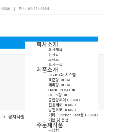
4-6680
|
팩스 : 02-894-6684
회사소개
회사개요
인사말
조직도
오시는길
제품소개
JIG KIT화 시스템
표준형 JIG KIT
레바형 JIG KIT
HAND PUSH JIG
OPEN형 JIG
공압형제어 BOARD
전원제어 BOARD
방전회로 BOARD
기타 Function Test용 BOARD
터 >
공지사항
기본 및 옵션
주문제작품
공압형