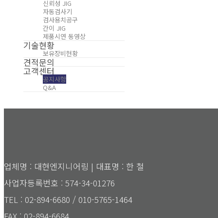
신뢰성 JIG
자동검사기
검사용치공구
간이 JIG
제품시연 동영상
기술현황
보유장비현황
견적문의
고객센터
공지사항
Q&A
업체명 : 대현엔지니어링 | 대표명 : 한 철
사업자등록번호 : 574-34-01276
TEL : 02-894-6680 / 010-5765-1464
FAX : 02-894-6684