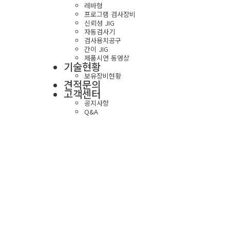
레바형
프로그램 검사장비
신뢰성 JIG
자동검사기
검사용치공구
간이 JIG
제품시연 동영상
기술현황
보유장비현황
견적문의
고객센터
공지사항
Q&A