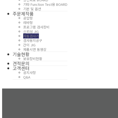
기타 Function Test용 BOARD
기본 및 옵션
주문제작품
공압형
레바형
프로그램 검사장비
신뢰성 JIG
자동검사기
검사용치공구
간이 JIG
제품시연 동영상
기술현황
보유장비현황
견적문의
고객센터
공지사항
Q&A