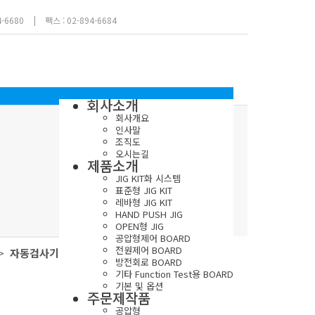
4-6680
|
팩스 : 02-894-6684
회사소개
회사개요
인사말
조직도
오시는길
제품소개
JIG KIT화 시스템
표준형 JIG KIT
레바형 JIG KIT
HAND PUSH JIG
OPEN형 JIG
공압형제어 BOARD
전원제어 BOARD
 >
자동검사기
방전회로 BOARD
기타 Function Test용 BOARD
기본 및 옵션
주문제작품
공압형