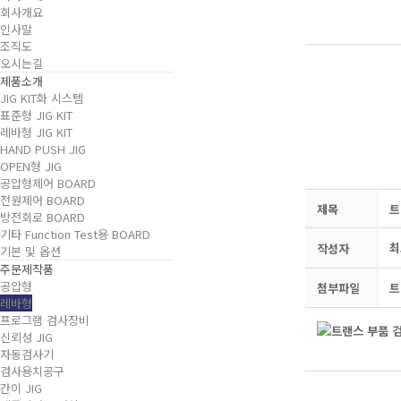
회사개요
인사말
조직도
오시는길
제품소개
JIG KIT화 시스템
표준형 JIG KIT
레바형 JIG KIT
HAND PUSH JIG
OPEN형 JIG
공압형제어 BOARD
전원제어 BOARD
제목
트
방전회로 BOARD
기타 Function Test용 BOARD
최
작성자
기본 및 옵션
주문제작품
공압형
첨부파일
트
레바형
프로그램 검사장비
신뢰성 JIG
자동검사기
검사용치공구
간이 JIG