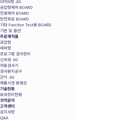
OPEN형 JIG
공압형제어 BOARD
전원제어 BOARD
방전회로 BOARD
기타 Function Test용 BOARD
기본 및 옵션
주문제작품
공압형
레바형
프로그램 검사장비
신뢰성 JIG
자동검사기
검사용치공구
간이 JIG
제품시연 동영상
기술현황
보유장비현황
견적문의
고객센터
공지사항
Q&A