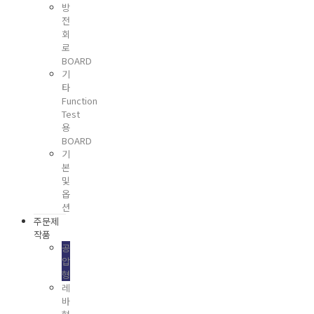
방
전
회
로
BOARD
기
타
Function
Test
용
BOARD
기
본
및
옵
션
주문제
작품
공
압
형
레
바