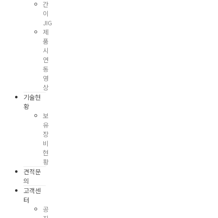
간
이
JIG
제
품
시
연
동
영
상
기술현
황
보
유
장
비
현
황
견적문
의
고객센
터
공