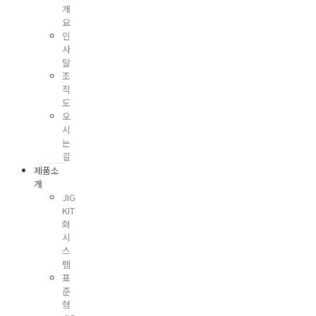
개
요
인
사
말
조
직
도
오
시
는
길
제품소
개
JIG
KIT
화
시
스
템
표
준
형