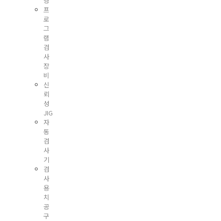
형
프
로
그
램
검
사
장
비
신
뢰
성
JIG
자
동
검
사
기
검
사
용
치
공
구